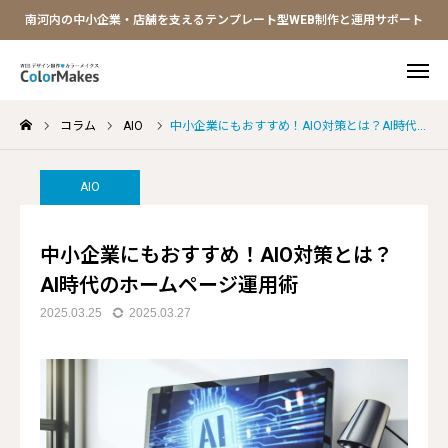
南河内の中小企業・店舗を支えるテンプレート型WEB制作と運用サポート
コラム
AIO
中小企業にもおすすめ！AIO対策とは？AI時代のホームページ運用術
LINE問合せ
ご相談予約


ロゴテンプレ
限定クーポン
AIO
HOME
中小企業にもおすすめ！AIO対策とは？
AI時代のホームページ運用術
ホームページ制作
2025.03.25
2025.03.27
デザイン制作
Webシステム導入
サービス紹介