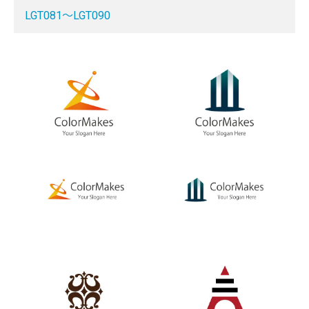
LGT081～LGT090