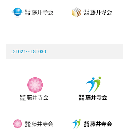
LGT021～LGT030