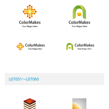
LGT051～LGT060