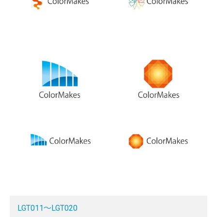
LGT011～LGT020