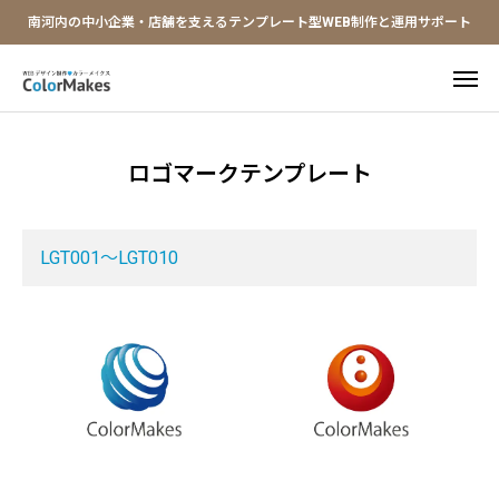
南河内の中小企業・店舗を支えるテンプレート型WEB制作と運用サポート
LINE問合せ
ご相談予約
ロゴマークテンプレート


ロゴテンプレ
限定クーポン
LGT001～LGT010
HOME
ホームページ制作
デザイン制作
Webシステム導入
サービス紹介