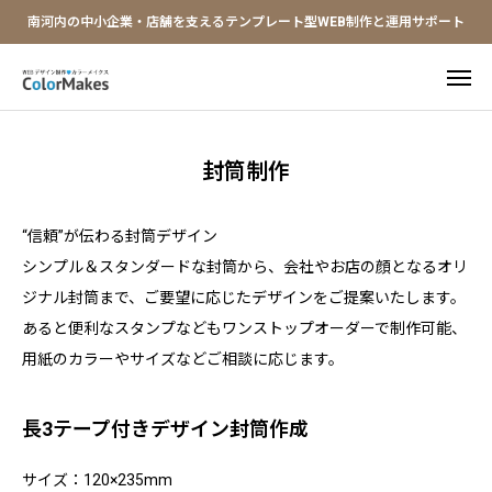
南河内の中小企業・店舗を支えるテンプレート型WEB制作と運用サポート
LINE問合せ
ご相談予約
封筒制作


ロゴテンプレ
限定クーポン
“信頼”が伝わる封筒デザイン
HOME
シンプル＆スタンダードな封筒から、会社やお店の顔となるオリ
ジナル封筒まで、ご要望に応じたデザインをご提案いたします。
ホームページ制作
あると便利なスタンプなどもワンストップオーダーで制作可能、
用紙のカラーやサイズなどご相談に応じます。
デザイン制作
Webシステム導入
長3テープ付きデザイン封筒作成
サービス紹介
サイズ：120×235mm